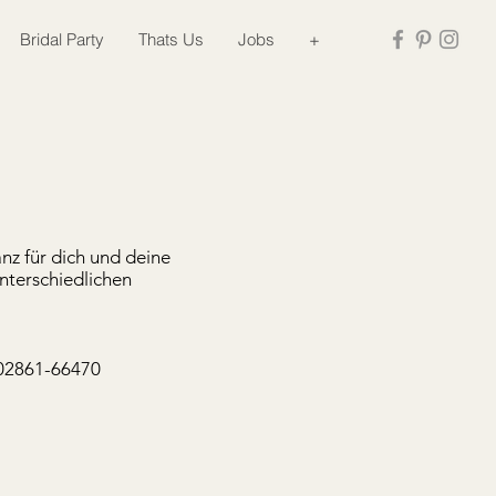
Bridal Party
Thats Us
Jobs
+
nz für dich und deine
nterschiedlichen
: 02861-66470